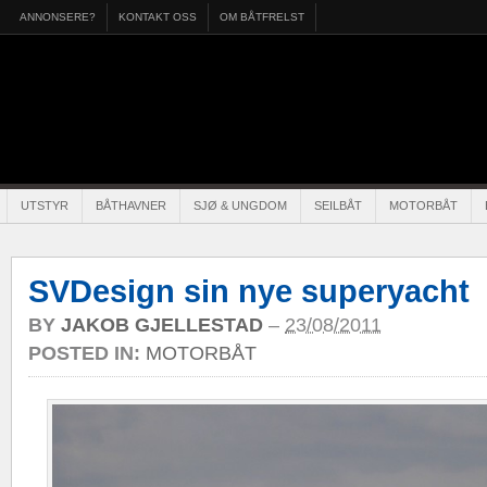
ANNONSERE?
KONTAKT OSS
OM BÅTFRELST
UTSTYR
BÅTHAVNER
SJØ & UNGDOM
SEILBÅT
MOTORBÅT
SVDesign sin nye superyacht
BY
JAKOB GJELLESTAD
–
23/08/2011
POSTED IN:
MOTORBÅT