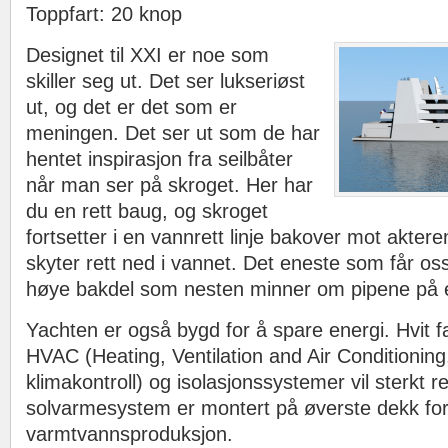
Toppfart​​: 20 knop
Designet til XXI er noe som
skiller seg ut. Det ser lukseriøst
ut, og det er det som er
meningen. Det ser ut som de har
hentet inspirasjon fra seilbåter
når man ser på skroget. Her har
du en rett baug, og skroget
fortsetter i en vannrett linje bakover mot akteren
skyter rett ned i vannet. Det eneste som får oss 
høye bakdel som nesten minner om pipene på e
Yachten er også bygd for å spare energi. Hvit f
HVAC (Heating, Ventilation and Air Conditioning
klimakontroll) og isolasjonssystemer vil sterkt 
solvarmesystem er montert på øverste dekk fo
varmtvannsproduksjon.