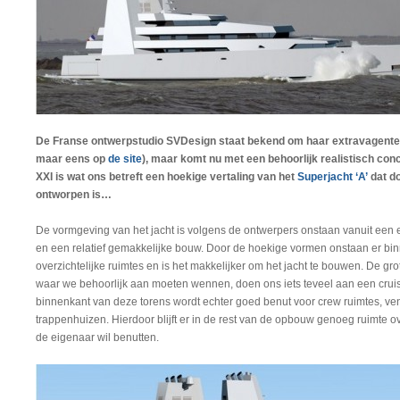
De Franse ontwerpstudio SVDesign staat bekend om haar extravagente 
maar eens op
de site
), maar komt nu met een behoorlijk realistisch con
XXI is wat ons betreft een hoekige vertaling van het
Superjacht ‘A’
dat
do
ontworpen is…
De vormgeving van het jacht is volgens de ontwerpers onstaan vanuit een ef
en een relatief gemakkelijke bouw. Door de hoekige vormen onstaan er bin
overzichtelijke ruimtes en is het makkelijker om het jacht te bouwen. De grote
waar we behoorlijk aan moeten wennen, doen ons iets teveel aan een cru
binnenkant van deze torens wordt echter goed benut voor crew ruimtes, vent
trappenhuizen. Hierdoor blijft er in de rest van de opbouw genoeg ruimte ov
de eigenaar wil benutten.