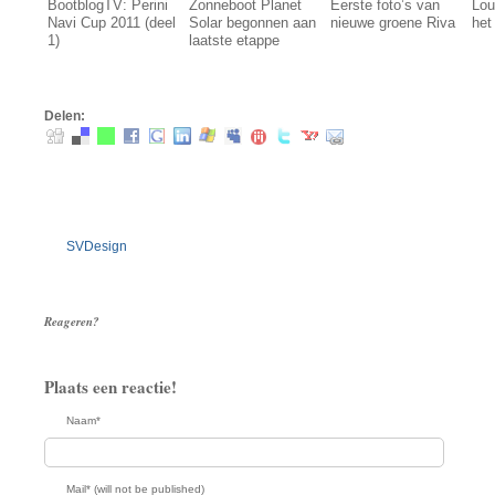
Bootblog
TV: Perini
Zonneboot Planet
Eerste foto’s van
Lou
Navi Cup 2011 (deel
Solar begonnen aan
nieuwe groene Riva
het
1)
laatste etappe
Delen:
SVDesign
Reageren?
Plaats een reactie!
Naam*
Mail* (will not be published)