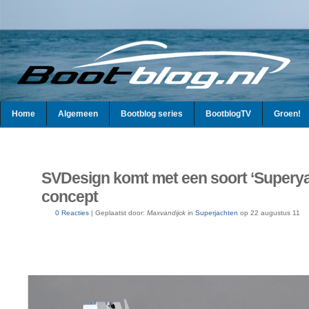
Home
Algemeen
Bootblog series
BootblogTV
Groen!
SVDesign komt met een soort ‘Superya
concept
0 Reacties
|
Geplaatst door:
Maxvandijck
in
Superjachten
op
22 augustus 11