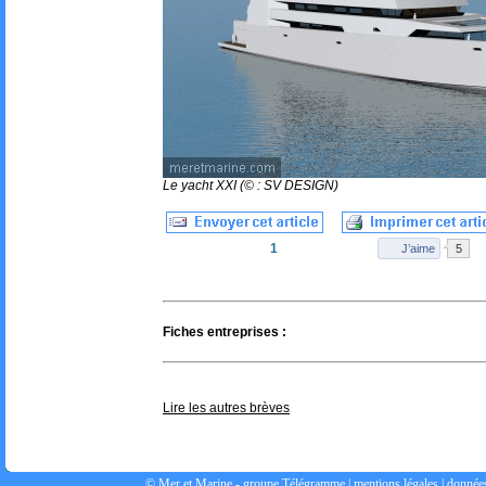
Le yacht XXI (© : SV DESIGN)
Fiches entreprises :
Lire les autres brèves
© Mer et Marine -
groupe Télégramme
|
mentions légales
|
données