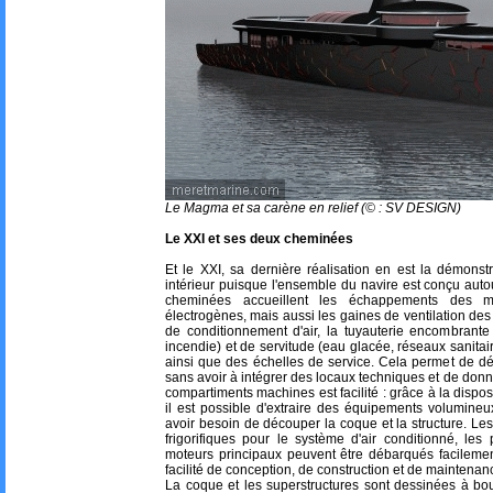
Le Magma et sa carène en relief (© : SV DESIGN)
Le XXI et ses deux cheminées
Et le XXI, sa dernière réalisation en est la démons
intérieur puisque l'ensemble du navire est conçu au
cheminées accueillent les échappements des m
électrogènes, mais aussi les gaines de ventilation de
de conditionnement d'air, la tuyauterie encombrante
incendie) et de servitude (eau glacée, réseaux sanitaire
ainsi que des échelles de service. Cela permet de d
sans avoir à intégrer des locaux techniques et de donne
compartiments machines est facilité : grâce à la disposi
il est possible d'extraire des équipements volumine
avoir besoin de découper la coque et la structure. Le
frigorifiques pour le système d'air conditionné, l
moteurs principaux peuvent être débarqués facilement
facilité de conception, de construction et de maintenan
La coque et les superstructures sont dessinées à bou