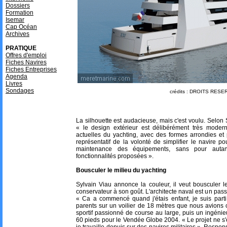
Dossiers
Formation
Isemar
Cap Océan
Archives
PRATIQUE
Offres d'emploi
Fiches Navires
Fiches Entreprises
Agenda
Livres
Sondages
crédits : DROITS RES
La silhouette est audacieuse, mais c'est voulu. Selon
« le design extérieur est délibérément très moder
actuelles du yachting, avec des formes arrondies et p
représentatif de la volonté de simplifier le navire pour
maintenance des équipements, sans pour autant
fonctionnalités proposées ».
Bousculer le milieu du yachting
Sylvain Viau annonce la couleur, il veut bousculer le
conservateur à son goût. L'architecte naval est un pas
« Ca a commencé quand j'étais enfant, je suis par
parents sur un voilier de 18 mètres que nous avions c
sportif passionné de course au large, puis un ingénieu
60 pieds pour le Vendée Globe 2004. « Le projet ne s'est