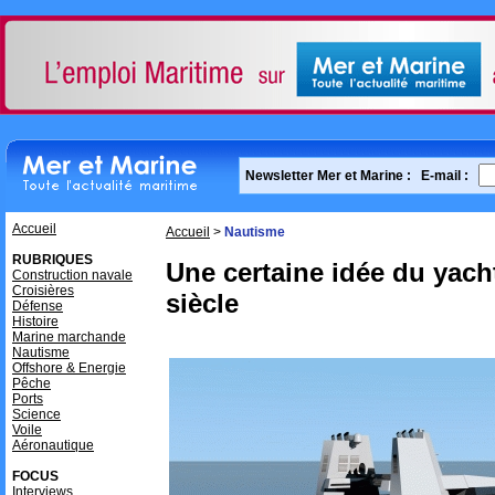
Newsletter Mer et Marine :
E-mail :
Accueil
Accueil
>
Nautisme
RUBRIQUES
Une certaine idée du yach
Construction navale
Croisières
siècle
Défense
Histoire
Marine marchande
Nautisme
Offshore & Energie
Pêche
Ports
Science
Voile
Aéronautique
FOCUS
Interviews