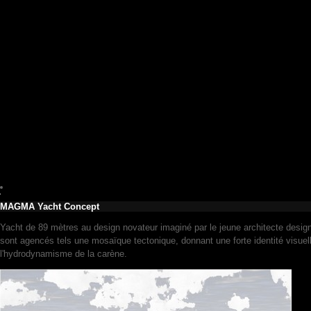
MAGMA Yacht Concept
Yacht de 89 mètres au design novateur imaginé par le jeune architecte desig
sont agencés tels une mosaïque tectonique, donnant une forte identité visuel
l'hydrodynamisme de la carène.