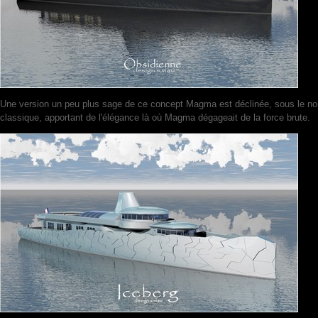
Une version un peu plus sage de ce concept Magma est déclinée, sous le nom
classique, apportant de l'élégance là où Magma dégageait de la force brute.