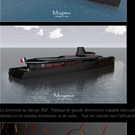
La timonerie au design 360°, l'hélipad de grande dimensions capable d'accueil
dernier cri en matière d'antennes et de radar... Tout est orienté vers l'efficacit