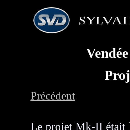
Vendée
Proj
Précédent
Le projet Mk-II était